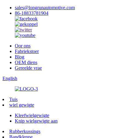
sales@longrunautomotive.com
86-18833781904
Oor ons
Fabriekstoer
Blog
OEM diens
Gereelde vrae
English
Tuis
wiel gewigte
Kleefwielgewigte
Knip wielgewigte aan
Rubberkussings
Bandkleppe