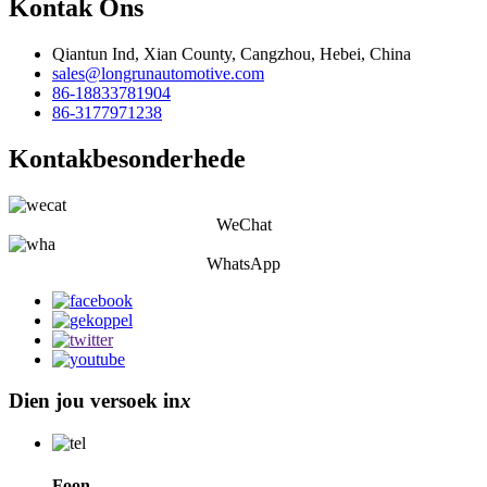
Kontak Ons
Qiantun Ind, Xian County, Cangzhou, Hebei, China
sales@longrunautomotive.com
86-18833781904
86-3177971238
Kontakbesonderhede
WeChat
WhatsApp
Dien jou versoek in
x
Foon