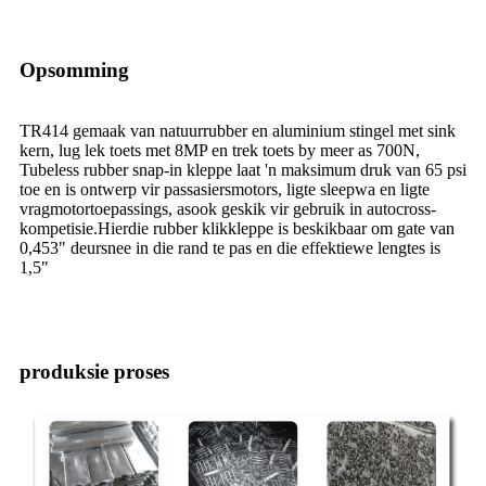
Opsomming
TR414 gemaak van natuurrubber en aluminium stingel met sink
kern, lug lek toets met 8MP en trek toets by meer as 700N,
Tubeless rubber snap-in kleppe laat 'n maksimum druk van 65 psi
toe en is ontwerp vir passasiersmotors, ligte sleepwa en ligte
vragmotortoepassings, asook geskik vir gebruik in autocross-
kompetisie.Hierdie rubber klikkleppe is beskikbaar om gate van
0,453" deursnee in die rand te pas en die effektiewe lengtes is
1,5"
produksie proses