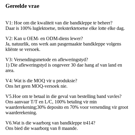
Gereelde vrae
V1: Hoe om die kwaliteit van die bandkleppe te beheer?
Daar is 100% luglektoetse, treksterktetoetse elke lotte elke dag.
V2: Kan u OEM- en ODM-diens lewer?
Ja, natuurlik, ons werk aan pasgemaakte bandkleppe volgens
kliënte se versoek.
V3: Versendingsmetode en afleweringstyd?
1) Die afleweringstyd is ongeveer 30 dae hang af van land en
area.
V4: Wat is die MOQ vir u produksie?
Ons het geen MOQ-versoek nie.
V5.Hoe om te betaal in die geval van bestelling band vavles?
Ons aanvaar T/T en L/C, 100% betaling vir min
waarderekening;30% deposito en 70% voor versending vir groot
waarderekening.
V6.Wat is die waarborg van bandkleppe tr414?
Ons bied die waarborg van 8 maande.