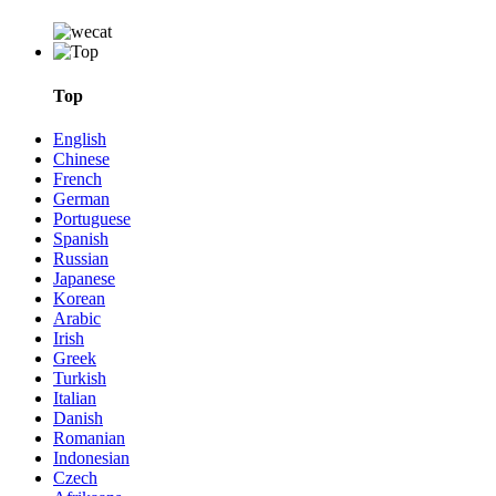
Top
English
Chinese
French
German
Portuguese
Spanish
Russian
Japanese
Korean
Arabic
Irish
Greek
Turkish
Italian
Danish
Romanian
Indonesian
Czech