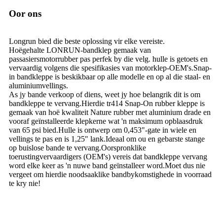
Oor ons
Longrun bied die beste oplossing vir elke vereiste.
Hoëgehalte LONRUN-bandklep gemaak van
passasiersmotorrubber pas perfek by die velg. hulle is getoets en
vervaardig volgens die spesifikasies van motorklep-OEM's.Snap-
in bandkleppe is beskikbaar op alle modelle en op al die staal- en
aluminiumvellings.
As jy bande verkoop of diens, weet jy hoe belangrik dit is om
bandkleppe te vervang.Hierdie tr414 Snap-On rubber kleppe is
gemaak van hoë kwaliteit Nature rubber met aluminium drade en
vooraf geïnstalleerde klepkerne wat 'n maksimum opblaasdruk
van 65 psi bied.Hulle is ontwerp om 0,453"-gate in wiele en
vellings te pas en is 1,25" lank.Ideaal om ou en gebarste stange
op buislose bande te vervang.Oorspronklike
toerustingvervaardigers (OEM's) vereis dat bandkleppe vervang
word elke keer as 'n nuwe band geïnstalleer word.Moet dus nie
vergeet om hierdie noodsaaklike bandbykomstighede in voorraad
te kry nie!