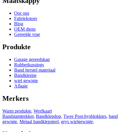
Maatskappy
Oor ons
Fabriekstoer
Blog
OEM diens
Gereelde vrae
Produkte
Garage gereedskap
Rubberkussings
Band herstel materiaal
Bandkleppe
wiel gewigte
Aflaaie
Merkers
Warm produkte
,
Werfkaart
Bandstamtrekker
,
Bandklepdop
,
Twee Post-hysblokkies
,
band
gewigte
,
Metaal bandklepsteel
,
grys wielgewigte
,