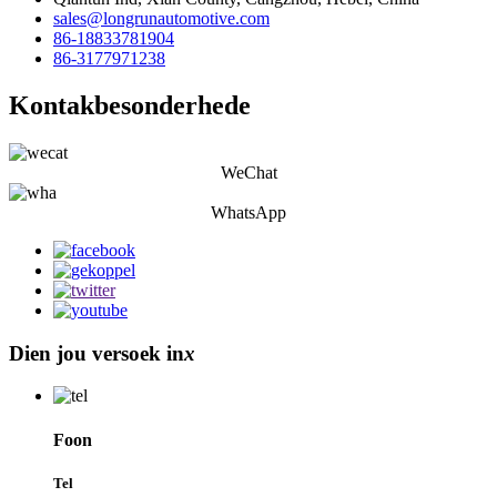
sales@longrunautomotive.com
86-18833781904
86-3177971238
Kontakbesonderhede
WeChat
WhatsApp
Dien jou versoek in
x
Foon
Tel