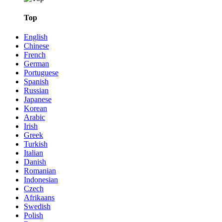
Top
English
Chinese
French
German
Portuguese
Spanish
Russian
Japanese
Korean
Arabic
Irish
Greek
Turkish
Italian
Danish
Romanian
Indonesian
Czech
Afrikaans
Swedish
Polish