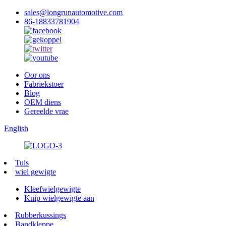
sales@longrunautomotive.com
86-18833781904
Oor ons
Fabriekstoer
Blog
OEM diens
Gereelde vrae
English
Tuis
wiel gewigte
Kleefwielgewigte
Knip wielgewigte aan
Rubberkussings
Bandkleppe