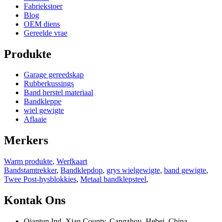
Fabriekstoer
Blog
OEM diens
Gereelde vrae
Produkte
Garage gereedskap
Rubberkussings
Band herstel materiaal
Bandkleppe
wiel gewigte
Aflaaie
Merkers
Warm produkte
,
Werfkaart
Bandstamtrekker
,
Bandklepdop
,
grys wielgewigte
,
band gewigte
,
Twee Post-hysblokkies
,
Metaal bandklepsteel
,
Kontak Ons
Qiantun Ind, Xian County, Cangzhou, Hebei, China