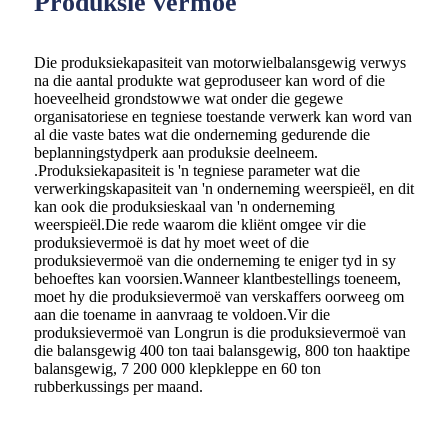
Produksie vermoë
Die produksiekapasiteit van motorwielbalansgewig verwys
na die aantal produkte wat geproduseer kan word of die
hoeveelheid grondstowwe wat onder die gegewe
organisatoriese en tegniese toestande verwerk kan word van
al die vaste bates wat die onderneming gedurende die
beplanningstydperk aan produksie deelneem.
.Produksiekapasiteit is 'n tegniese parameter wat die
verwerkingskapasiteit van 'n onderneming weerspieël, en dit
kan ook die produksieskaal van 'n onderneming
weerspieël.Die rede waarom die kliënt omgee vir die
produksievermoë is dat hy moet weet of die
produksievermoë van die onderneming te eniger tyd in sy
behoeftes kan voorsien.Wanneer klantbestellings toeneem,
moet hy die produksievermoë van verskaffers oorweeg om
aan die toename in aanvraag te voldoen.Vir die
produksievermoë van Longrun is die produksievermoë van
die balansgewig 400 ton taai balansgewig, 800 ton haaktipe
balansgewig, 7 200 000 klepkleppe en 60 ton
rubberkussings per maand.