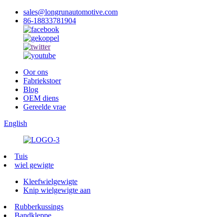
sales@longrunautomotive.com
86-18833781904
Oor ons
Fabriekstoer
Blog
OEM diens
Gereelde vrae
English
Tuis
wiel gewigte
Kleefwielgewigte
Knip wielgewigte aan
Rubberkussings
Bandkleppe