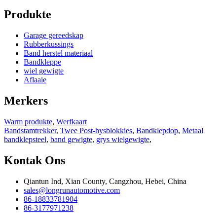
Produkte
Garage gereedskap
Rubberkussings
Band herstel materiaal
Bandkleppe
wiel gewigte
Aflaaie
Merkers
Warm produkte
,
Werfkaart
Bandstamtrekker
,
Twee Post-hysblokkies
,
Bandklepdop
,
Metaal
bandklepsteel
,
band gewigte
,
grys wielgewigte
,
Kontak Ons
Qiantun Ind, Xian County, Cangzhou, Hebei, China
sales@longrunautomotive.com
86-18833781904
86-3177971238