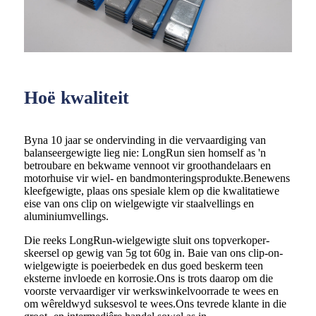
Hoë kwaliteit
Byna 10 jaar se ondervinding in die vervaardiging van
balanseergewigte lieg nie: LongRun sien homself as 'n
betroubare en bekwame vennoot vir groothandelaars en
motorhuise vir wiel- en bandmonteringsprodukte.Benewens
kleefgewigte, plaas ons spesiale klem op die kwalitatiewe
eise van ons clip on wielgewigte vir staalvellings en
aluminiumvellings.
Die reeks LongRun-wielgewigte sluit ons topverkoper-
skeersel op gewig van 5g tot 60g in. Baie van ons clip-on-
wielgewigte is poeierbedek en dus goed beskerm teen
eksterne invloede en korrosie.Ons is trots daarop om die
voorste vervaardiger vir werkswinkelvoorrade te wees en
om wêreldwyd suksesvol te wees.Ons tevrede klante in die