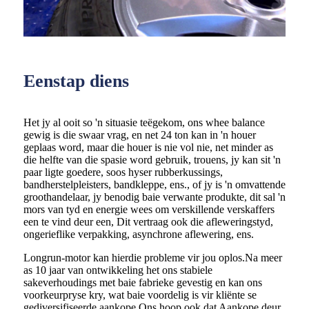
Eenstap diens
Het jy al ooit so 'n situasie teëgekom, ons whee balance
gewig is die swaar vrag, en net 24 ton kan in 'n houer
geplaas word, maar die houer is nie vol nie, net minder as
die helfte van die spasie word gebruik, trouens, jy kan sit 'n
paar ligte goedere, soos hyser rubberkussings,
bandherstelpleisters, bandkleppe, ens., of jy is 'n omvattende
groothandelaar, jy benodig baie verwante produkte, dit sal 'n
mors van tyd en energie wees om verskillende verskaffers
een te vind deur een, Dit vertraag ook die afleweringstyd,
ongerieflike verpakking, asynchrone aflewering, ens.
Longrun-motor kan hierdie probleme vir jou oplos.Na meer
as 10 jaar van ontwikkeling het ons stabiele
sakeverhoudings met baie fabrieke gevestig en kan ons
voorkeurpryse kry, wat baie voordelig is vir kliënte se
gediversifiseerde aankope.Ons hoop ook dat Aankope deur