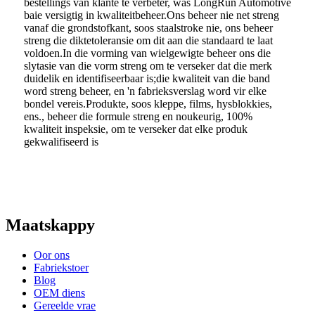
bestellings van klante te verbeter, was LongRun Automotive
baie versigtig in kwaliteitbeheer.Ons beheer nie net streng
vanaf die grondstofkant, soos staalstroke nie, ons beheer
streng die diktetoleransie om dit aan die standaard te laat
voldoen.In die vorming van wielgewigte beheer ons die
slytasie van die vorm streng om te verseker dat die merk
duidelik en identifiseerbaar is;die kwaliteit van die band
word streng beheer, en 'n fabrieksverslag word vir elke
bondel vereis.Produkte, soos kleppe, films, hysblokkies,
ens., beheer die formule streng en noukeurig, 100%
kwaliteit inspeksie, om te verseker dat elke produk
gekwalifiseerd is
Maatskappy
Oor ons
Fabriekstoer
Blog
OEM diens
Gereelde vrae