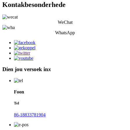
Kontakbesonderhede
WeChat
WhatsApp
Dien jou versoek in
x
Foon
Tel
86-18833781904